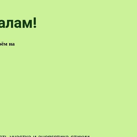
алам!
оём на