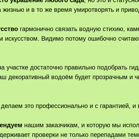
сто украшение любого сада
, но это и статусн
 жизнью и в то же время умиротворять и приво
усство
гармонично связать водную стихию, каме
 искусством. Видимо потому ошибочно считают
а участке достаточно правильно подобрать ги
ваш декоративный водоём будет прозрачным и ч
 делаем это профессионально и с гарантией, и 
мендуем
нашим заказчикам, и которую мы испол
держивает проверки не только перепадами темп